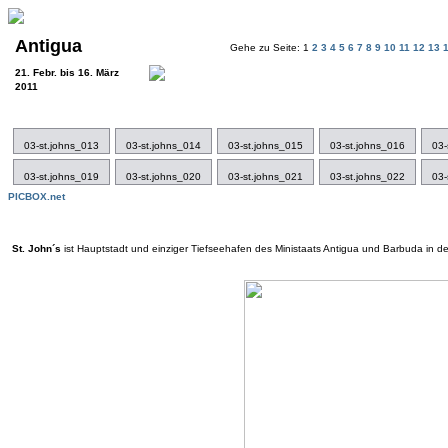
Antigua
Gehe zu Seite: 1
2
3
4
5
6
7
8
9
10
11
12
13
21. Febr. bis 16. März
2011
03-st.johns_013
03-st.johns_014
03-st.johns_015
03-st.johns_016
03-
03-st.johns_019
03-st.johns_020
03-st.johns_021
03-st.johns_022
03-
PICBOX.net
St. John´s
ist Hauptstadt und einziger Tiefseehafen des Ministaats Antigua und Barbuda in de