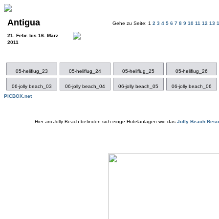
Antigua
Gehe zu Seite: 1
2
3
4
5
6
7
8
9
10
11
12
13
21. Febr. bis 16. März
2011
05-heliflug_23
05-heliflug_24
05-heliflug_25
05-heliflug_26
06-jolly beach_03
06-jolly beach_04
06-jolly beach_05
06-jolly beach_06
PICBOX.net
Hier am Jolly Beach befinden sich einge Hotelanlagen wie das
Jolly Beach Reso