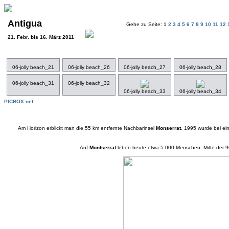
Antigua
Gehe zu Seite: 1
2
3
4
5
6
7
8
9
10
11
12
21. Febr. bis 16. März 2011
06-jolly beach_21
06-jolly beach_26
06-jolly beach_27
06-jolly beach_28
06-jolly beach_31
06-jolly beach_32
06-jolly beach_33
06-jolly beach_34
PICBOX.net
Am Horizon erblickt man die 55 km entfernte Nachbarinsel
Monserrat
. 1995 wurde bei ei
Auf
Montserrat
leben heute etwa 5.000 Menschen. Mitte der 9