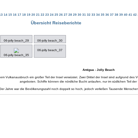
13
14
15
16
17
18
19
20
21
22
23
24
25
26
27
28
29
30
31
32
33
34
35
36
37
38
39
40
41
42
Übersicht Reiseberichte
06-jolly beach_29
06-jolly beach_30
06-jolly beach_37
06-jolly beach_35
Antigua - Jolly Beach
nem Vulkanausbruch ein großer Teil der Insel verwüstet. Zwei Drittel der Insel sind aufgrund de
angeboten. Schiffe können die nördliche Bucht anlaufen, nur im südlichen Teil der 
0er Jahre war die Bevölkerungszahl noch doppelt so hoch, jedoch verließen Tausende Menschen