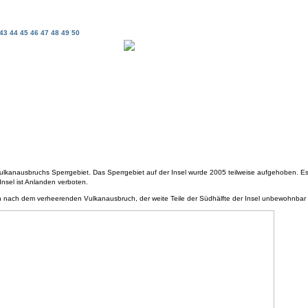
43
44
45
46
47
48
49
50
s Vulkanausbruchs Sperrgebiet. Das Sperrgebiet auf der Insel wurde 2005 teilweise aufgehoben. 
Insel ist Anlanden verboten.
 nach dem verheerenden Vulkanausbruch, der weite Teile der Südhälfte der Insel unbewohnbar