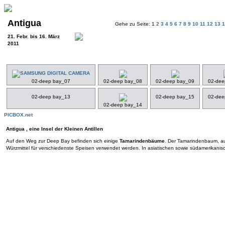
Antigua
Gehe zu Seite: 1
2
3
4
5
6
7
8
9
10
11
12
13
21. Febr. bis 16. März
2011
02-deep bay_07
02-deep bay_08
02-deep bay_09
02-dee
02-deep bay_13
02-deep bay_15
02-dee
02-deep bay_14
PICBOX.net
Antigua , eine Insel der Kleinen Antillen
Auf den Weg zur Deep Bay befinden sich einige
Tamarindenbäume
. Der Tamarindenbaum, auc
Würzmittel für verschiedenste Speisen verwendet werden. In asiatischen sowie südamerikanis