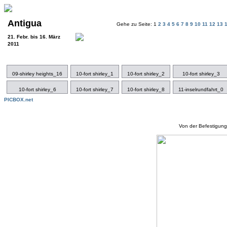
Antigua
Gehe zu Seite: 1
2
3
4
5
6
7
8
9
10
11
12
13
21. Febr. bis 16. März
2011
09-shirley heights_16
10-fort shirley_1
10-fort shirley_2
10-fort shirley_3
10-fort shirley_6
10-fort shirley_7
10-fort shirley_8
11-inselrundfahrt_0
PICBOX.net
Von der Befestigun