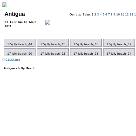
Antigua
Gehe zu Seite: 1
2
3
4
5
6
7
8
9
10
11
12
13
21. Febr. bis 16. März
2011
17-jolly beach_44
17-jolly beach_45
17-jolly beach_46
17-jolly beach_47
17-jolly beach_50
17-jolly beach_52
17-jolly beach_53
17-jolly beach_54
PICBOX.net
Antigua - Jolly Beach