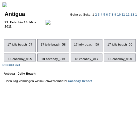
Antigua
Gehe zu Seite: 1
2
3
4
5
6
7
8
9
10
11
12
13
21. Febr. bis 16. März
2011
17-jolly beach_57
17-jolly beach_58
17-jolly beach_59
17-jolly beach_60
18-cocobay_015
18-cocobay_016
18-cocobay_017
18-cocobay_018
PICBOX.net
Antigua - Jolly Beach
Einen Tag verbringen wir im Schwesternhotel
Cocobay Resort
.