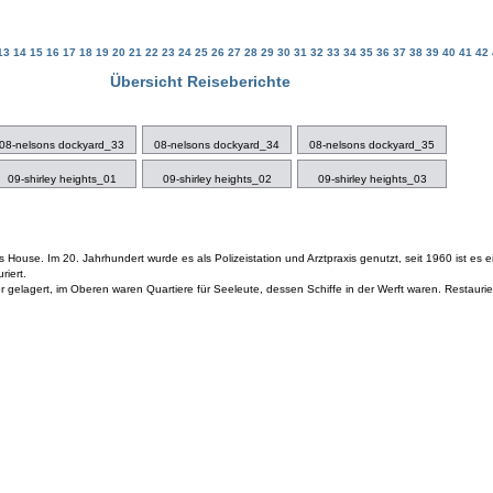
13
14
15
16
17
18
19
20
21
22
23
24
25
26
27
28
29
30
31
32
33
34
35
36
37
38
39
40
41
42
Übersicht Reiseberichte
08-nelsons dockyard_33
08-nelsons dockyard_34
08-nelsons dockyard_35
09-shirley heights_01
09-shirley heights_02
09-shirley heights_03
ouse. Im 20. Jahrhundert wurde es als Polizeistation und Arztpraxis genutzt, seit 1960 ist es ei
riert.
 gelagert, im Oberen waren Quartiere für Seeleute, dessen Schiffe in der Werft waren. Restauri