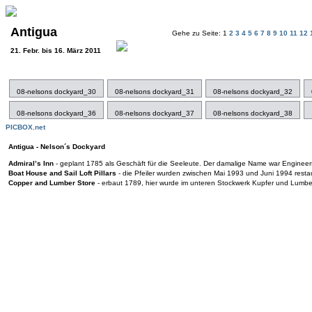
Antigua
Gehe zu Seite: 1
2
3
4
5
6
7
8
9
10
11
12
21. Febr. bis 16. März 2011
08-nelsons dockyard_30
08-nelsons dockyard_31
08-nelsons dockyard_32
08-nelsons dockyard_36
08-nelsons dockyard_37
08-nelsons dockyard_38
PICBOX.net
Antigua - Nelson´s Dockyard
Admiral’s Inn
- geplant 1785 als Geschäft für die Seeleute. Der damalige Name war Engineers H
Boat House and Sail Loft Pillars
- die Pfeiler wurden zwischen Mai 1993 und Juni 1994 restau
Copper and Lumber Store
- erbaut 1789, hier wurde im unteren Stockwerk Kupfer und Lumber