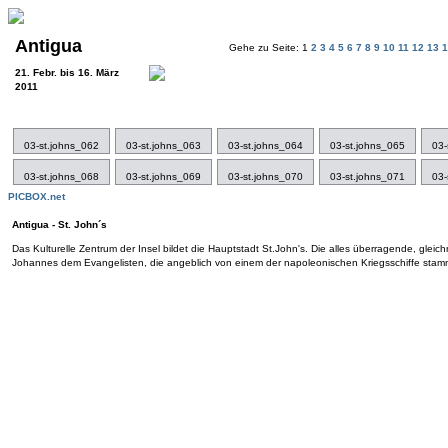
Antigua
Gehe zu Seite: 1
2
3
4
5
6
7
8
9
10
11
12
13
21. Febr. bis 16. März
2011
03-st.johns_062
03-st.johns_063
03-st.johns_064
03-st.johns_065
03-
03-st.johns_068
03-st.johns_069
03-st.johns_070
03-st.johns_071
03-
PICBOX.net
Antigua - St. John´s
Das Kulturelle Zentrum der Insel bildet die Hauptstadt St.John's. Die alles überragende, glei
Johannes dem Evangelisten, die angeblich von einem der napoleonischen Kriegsschiffe sta