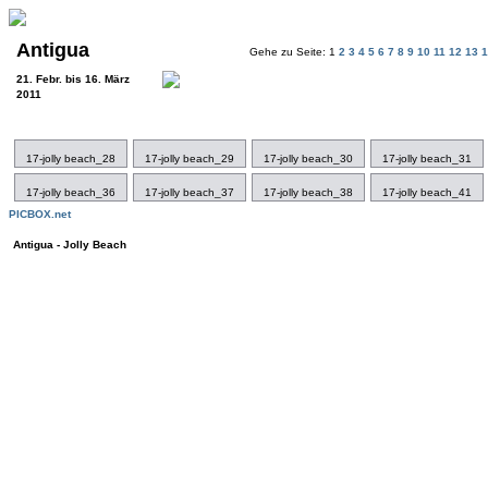
Antigua
Gehe zu Seite: 1
2
3
4
5
6
7
8
9
10
11
12
13
21. Febr. bis 16. März
2011
17-jolly beach_28
17-jolly beach_29
17-jolly beach_30
17-jolly beach_31
17-jolly beach_36
17-jolly beach_37
17-jolly beach_38
17-jolly beach_41
PICBOX.net
Antigua - Jolly Beach