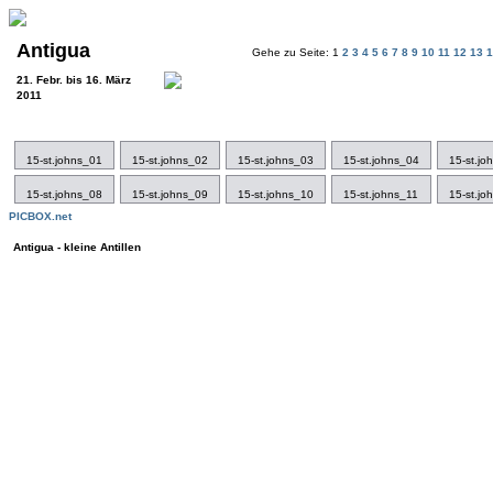
Antigua
Gehe zu Seite: 1
2
3
4
5
6
7
8
9
10
11
12
13
21. Febr. bis 16. März
2011
15-st.johns_01
15-st.johns_02
15-st.johns_03
15-st.johns_04
15-st.jo
15-st.johns_08
15-st.johns_09
15-st.johns_10
15-st.johns_11
15-st.jo
PICBOX.net
Antigua - kleine Antillen