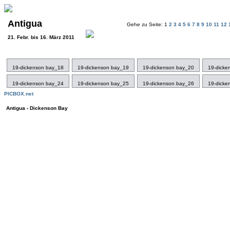
Antigua
Gehe zu Seite: 1
2
3
4
5
6
7
8
9
10
11
12
21. Febr. bis 16. März 2011
19-dickenson bay_18
19-dickenson bay_19
19-dickenson bay_20
19-dicke
19-dickenson bay_24
19-dickenson bay_25
19-dickenson bay_26
19-dicke
PICBOX.net
Antigua - Dickenson Bay