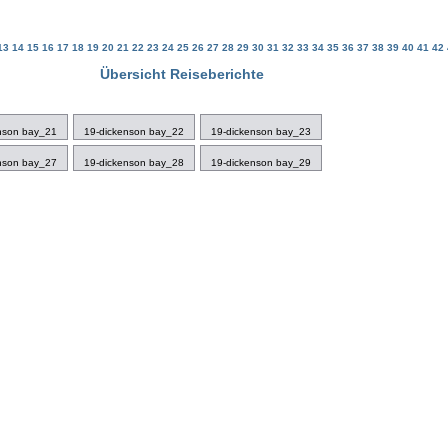
13
14
15
16
17
18
19
20
21
22
23
24
25
26
27
28
29
30
31
32
33
34
35
36
37
38
39
40
41
42
Übersicht Reiseberichte
nson bay_21
19-dickenson bay_22
19-dickenson bay_23
nson bay_27
19-dickenson bay_28
19-dickenson bay_29