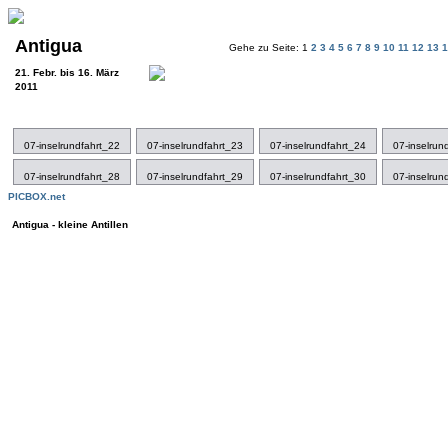
Antigua
Gehe zu Seite: 1
2
3
4
5
6
7
8
9
10
11
12
13
21. Febr. bis 16. März
2011
07-inselrundfahrt_22
07-inselrundfahrt_23
07-inselrundfahrt_24
07-inselrun
07-inselrundfahrt_28
07-inselrundfahrt_29
07-inselrundfahrt_30
07-inselrun
PICBOX.net
Antigua - kleine Antillen