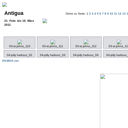
Antigua
Gehe zu Seite: 1
2
3
4
5
6
7
8
9
10
11
12
13
21. Febr. bis 16. März
2011
03-st.johns_110
03-st.johns_111
03-st.johns_112
03-st.johns_1
04-jolly harbour_02
04-jolly harbour_03
04-jolly harbour_04
04-jolly harbour
PICBOX.net