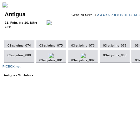
Antigua
Gehe zu Seite: 1
2
3
4
5
6
7
8
9
10
11
12
13
21. Febr. bis 16. März
2011
03-st.johns_074
03-st.johns_075
03-st.johns_076
03-st.johns_077
03-
03-st.johns_080
03-st.johns_083
03-st.johns_081
03-st.johns_082
03-
PICBOX.net
Antigua - St. John´s