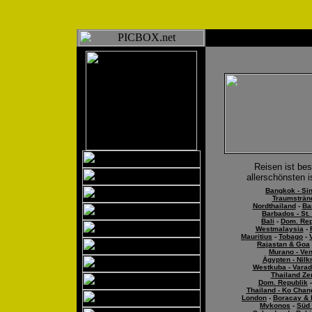
Reisen ist be
allerschönsten 
Bangkok - Sin
Traumsträn
Nordthailand
-
Ba
Barbados - St. 
Bali
-
Dom. Rep
Westmalaysia
-
Mauritius
-
Tobago
-
Rajastan & Goa
Murano - Ven
Ägypten - Nilk
Westkuba - Varad
Thailand Zen
Dom. Republik
Thailand - Ko Chan
London
-
Boracay &
Mykonos
-
Süd 