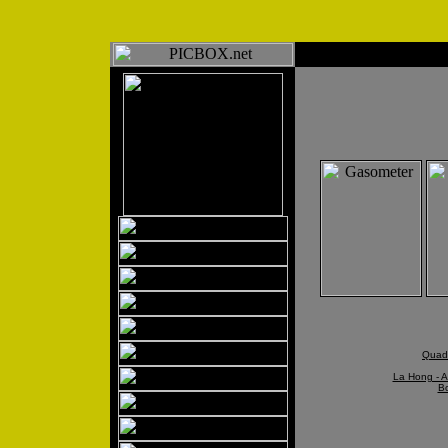
Quadr
La Hong - A
Bo