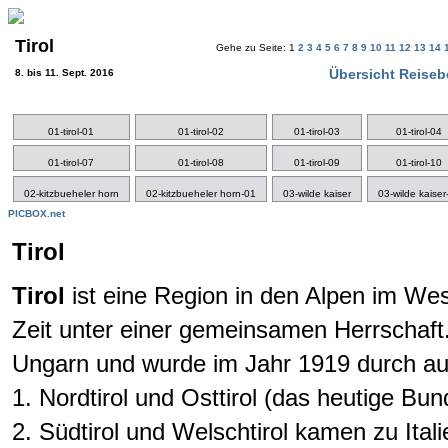
Tirol
Gehe zu Seite: 1
2
3
4
5
6
7
8
9
10
11
12
13
14
Übersicht Reiseb
8. bis 11. Sept. 2016
01-tirol-01
01-tirol-02
01-tirol-03
01-tirol-04
01-tirol-07
01-tirol-08
01-tirol-09
01-tirol-10
02-kitzbueheler horn
02-kitzbueheler horn-01
03-wilde kaiser
03-wilde kaiser
PICBOX.net
Tirol
Tirol
ist eine Region in den Alpen im West
Zeit unter einer gemeinsamen Herrschaf
Ungarn und wurde im Jahr 1919 durch auf
1. Nordtirol und Osttirol (das heutige Bu
2. Südtirol und Welschtirol kamen zu Itali