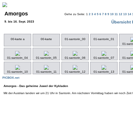
Amorgos
Gehe zu Seite: 1
2
3
4
5
6
7
8
9
10
11
12
13
14
Übersicht 
9. bis 16. Sept. 2023
00-karte a
00-karte
01-santorin_00
01-santorin_01
01-sant
01-santorin_04
01-santorin_05
01-santorin_06
01-santorin_07
01-sant
01-santorin_10
01-santorin_11
01-santorin_12
01-santorin_13
01-sant
PICBOX.net
Amorgos - Das geheime Juwel der Kykladen
Mit der Austrian landen wir um 21 Uhr in Santorin. Am nächsten Vormittag haben wir noch Zeit 