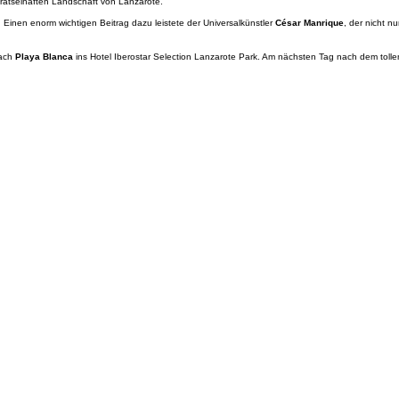
rätselhaften Landschaft von Lanzarote.
 Einen enorm wichtigen Beitrag dazu leistete der Universalkünstler
César Manrique
, der nicht n
nach
Playa Blanca
ins Hotel Iberostar Selection Lanzarote Park. Am nächsten Tag nach dem tolle