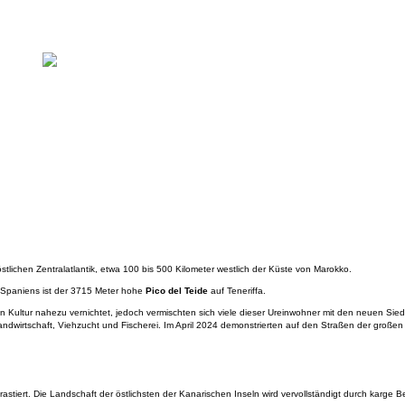
lichen Zentralatlantik, etwa 100 bis 500 Kilometer westlich der Küste von Marokko.
h Spaniens ist der 3715 Meter hohe
Pico del Teide
auf Teneriffa.
Kultur nahezu vernichtet, jedoch vermischten sich viele dieser Ureinwohner mit den neuen Siedle
wirtschaft, Viehzucht und Fischerei. Im April 2024 demonstrierten auf den Straßen der groß
tiert. Die Landschaft der östlichsten der Kanarischen Inseln wird vervollständigt durch karge B