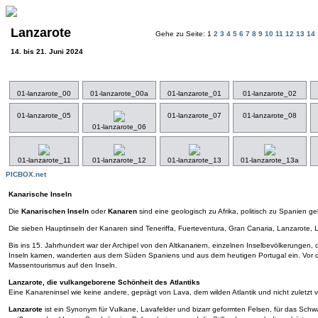
Lanzarote
Gehe zu Seite: 1
2
3
4
5
6
7
8
9
10
11
12
13
14
14. bis 21. Juni 2024
01-lanzarote_00
01-lanzarote_00a
01-lanzarote_01
01-lanzarote_02
01-lanzarote_05
01-lanzarote_07
01-lanzarote_08
01-lanzarote_06
01-lanzarote_11
01-lanzarote_12
01-lanzarote_13
01-lanzarote_13a
PICBOX.net
Kanarische Inseln
Die
Kanarischen Inseln
oder
Kanaren
sind eine geologisch zu Afrika, politisch zu Spanien 
Die sieben Hauptinseln der Kanaren sind Teneriffa, Fuerteventura, Gran Canaria, Lanzarote,
Bis ins 15. Jahrhundert war der Archipel von den Altkanariern, einzelnen Inselbevölkerungen,
Inseln kamen, wanderten aus dem Süden Spaniens und aus dem heutigen Portugal ein. Vor de
Massentourismus auf den Inseln.
Lanzarote, die vulkangeborene Schönheit des Atlantiks
Eine Kanareninsel wie keine andere, geprägt von Lava, dem wilden Atlantik und nicht zuletzt
Lanzarote
ist ein Synonym für Vulkane, Lavafelder und bizarr geformten Felsen, für das Schw