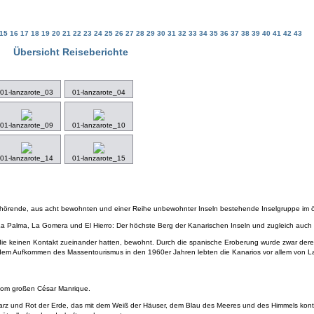
15
16
17
18
19
20
21
22
23
24
25
26
27
28
29
30
31
32
33
34
35
36
37
38
39
40
41
42
43
Übersicht Reiseberichte
01-lanzarote_03
01-lanzarote_04
01-lanzarote_09
01-lanzarote_10
01-lanzarote_14
01-lanzarote_15
gehörende, aus acht bewohnten und einer Reihe unbewohnter Inseln bestehende Inselgruppe im öst
 La Palma, La Gomera und El Hierro: Der höchste Berg der Kanarischen Inseln und zugleich auc
 die keinen Kontakt zueinander hatten, bewohnt. Durch die spanische Eroberung wurde zwar deren 
m Aufkommen des Massentourismus in den 1960er Jahren lebten die Kanarios vor allem von Land
 vom großen César Manrique.
arz und Rot der Erde, das mit dem Weiß der Häuser, dem Blau des Meeres und des Himmels kontras