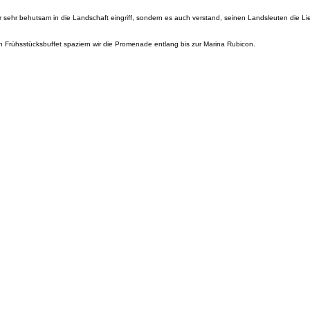
ur sehr behutsam in die Landschaft eingriff, sondern es auch verstand, seinen Landsleuten die Li
n Frühsstücksbuffet spaziern wir die Promenade entlang bis zur Marina Rubicon.