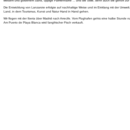
weißem und goldenem Sand, üppige Palmenhaine ... und die Stille, denn auch die gehört zur 
Die Entwicklung von Lanzarote erfolgte auf nachhaltige Weise und im Einklang mit der Umwelt.
Land, in dem Tourismus, Kunst und Natur Hand in Hand gehen.
Wir flogen mit der Iberia über Madrid nach Arrecife. Vom Flughafen gehts eine halbe Stunde 
Am Puerto de Playa Blanca wird fangfrischer Fisch verkauft.