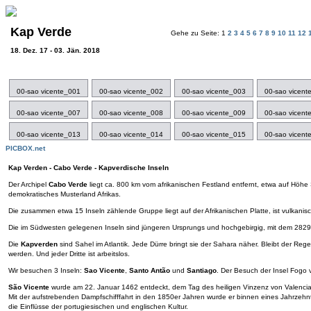
Kap Verde
Gehe zu Seite: 1
2
3
4
5
6
7
8
9
10
11
12
18. Dez. 17 - 03. Jän. 2018
00-sao vicente_001
00-sao vicente_002
00-sao vicente_003
00-sao vicent
00-sao vicente_007
00-sao vicente_008
00-sao vicente_009
00-sao vicent
00-sao vicente_013
00-sao vicente_014
00-sao vicente_015
00-sao vicent
PICBOX.net
Kap Verden - Cabo Verde - Kapverdische Inseln
Der Archipel
Cabo Verde
liegt ca. 800 km vom afrikanischen Festland entfernt, etwa auf Höhe 
demokratisches Musterland Afrikas.
Die zusammen etwa 15 Inseln zählende Gruppe liegt auf der Afrikanischen Platte, ist vulkani
Die im Südwesten gelegenen Inseln sind jüngeren Ursprungs und hochgebirgig, mit dem 2829
Die
Kapverden
sind Sahel im Atlantik. Jede Dürre bringt sie der Sahara näher. Bleibt der R
werden. Und jeder Dritte ist arbeitslos.
Wir besuchen 3 Inseln:
Sao Vicente
,
Santo Antão
und
Santiago
. Der Besuch der Insel Fogo 
São Vicente
wurde am 22. Januar 1462 entdeckt, dem Tag des heiligen Vinzenz von Valencia.
Mit der aufstrebenden Dampfschifffahrt in den 1850er Jahren wurde er binnen eines Jahrzehnt
die Einflüsse der portugiesischen und englischen Kultur.