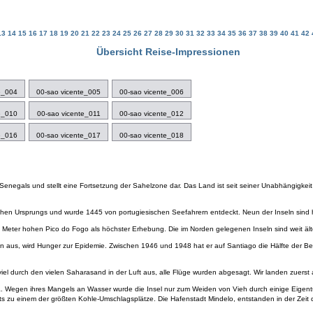
13
14
15
16
17
18
19
20
21
22
23
24
25
26
27
28
29
30
31
32
33
34
35
36
37
38
39
40
41
42
Übersicht Reise-Impressionen
e_004
00-sao vicente_005
00-sao vicente_006
e_010
00-sao vicente_011
00-sao vicente_012
e_016
00-sao vicente_017
00-sao vicente_018
Senegals und stellt eine Fortsetzung der Sahelzone dar. Das Land ist seit seiner Unabhängigkeit
schen Ursprungs und wurde 1445 von portugiesischen Seefahrern entdeckt. Neun der Inseln sind 
 Meter hohen Pico do Fogo als höchster Erhebung. Die im Norden gelegenen Inseln sind weit äl
egen aus, wird Hunger zur Epidemie. Zwischen 1946 und 1948 hat er auf Santiago die Hälfte der B
viel durch den vielen Saharasand in der Luft aus, alle Flüge wurden abgesagt. Wir landen zuerst
 Wegen ihres Mangels an Wasser wurde die Insel nur zum Weiden von Vieh durch einige Eigentüm
s zu einem der größten Kohle-Umschlagsplätze. Die Hafenstadt Mindelo, entstanden in der Zeit de