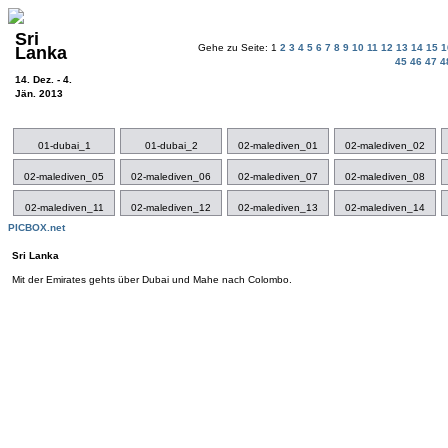
Sri
Gehe zu Seite: 1
2
3
4
5
6
7
8
9
10
11
12
13
14
15
Lanka
45
46
47
4
14. Dez. - 4.
Jän. 2013
01-dubai_1
01-dubai_2
02-malediven_01
02-malediven_02
02-malediven_05
02-malediven_06
02-malediven_07
02-malediven_08
02-malediven_11
02-malediven_12
02-malediven_13
02-malediven_14
PICBOX.net
Sri Lanka
Mit der Emirates gehts über Dubai und Mahe nach Colombo.