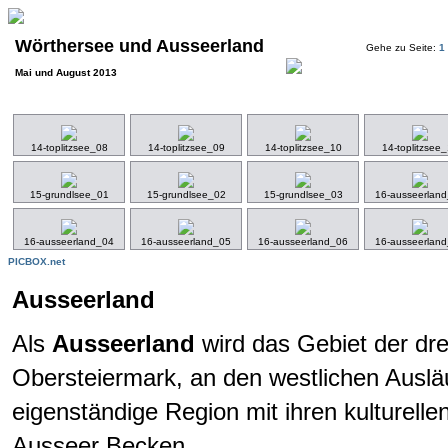
Wörthersee und Ausseerland
Gehe zu Seite:
1
Mai und August 2013
14-toplitzsee_08
14-toplitzsee_09
14-toplitzsee_10
14-toplitzsee
15-grundlsee_01
15-grundlsee_02
15-grundlsee_03
16-ausseerlan
16-ausseerland_04
16-ausseerland_05
16-ausseerland_06
16-ausseerlan
PICBOX.net
Ausseerland
Als
Ausseerland
wird das Gebiet der dr
Obersteiermark, an den westlichen Auslä
eigenständige Region mit ihren kulturell
Ausseer Becken.